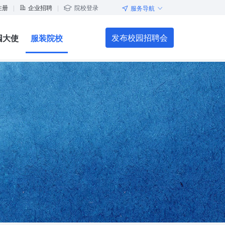
注册
|
企业招聘
|
院校登录
服务导航




发布校园招聘会
园大使
服装院校
校