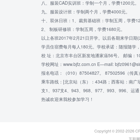
八、服装CAD实训班：学制一个月，学费1200元。
九、服装设计班：学制两个月，学费4000元。
十、双休日班：1、裁剪基础班：学制五周，学费12
2、 制板研修班：学制五周，学费1680元。
以上各班2017年2月21日开学。以后各期来学日期(20
学员住宿费每月每人180元。学校承诺：随报随学
校 址：北京市丰台区新发地潘家庙56号。 邮编：10
学校网址：www.bjfz.com.cn E—mail: bjfz0961@si
报名电话：（010）87504827。 87502596（传
乘车路线：[北京站（东）：434路；西客站：南广场410路
支1、937支4、943、968、977、993、9
热诚欢迎来我校参加学习！
Copyright © 2002-2026
C
互联网