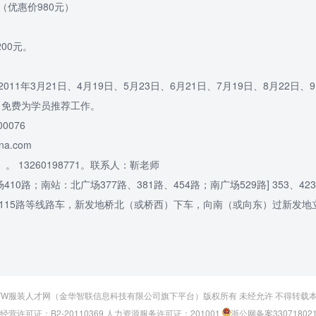
（优惠价980元）
00元。
11年3月21日、4月19日、5月23日、6月21日、7月19日、8月22日、9
，免费为学员推荐工作。
0076
na.com
真）。 13260198771。联系人：靳老师
；南站：北广场377路、381路、454路；南广场529路] 353、423、47
96、运通115路等线路车，新发地桥北（或桥西）下车，向南（或向东）过新发
FW服装人才网
（金华智联信息科技有限公司旗下平台）版权所有 未经允许 不得转载
经营许可证：B2-20110369
人力资源服务许可证：201001
浙公网备案330718021