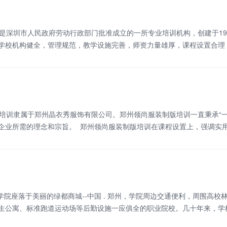
是深圳市人民政府劳动行政部门批准成立的一所专业培训机构，创建于19
学校机构健全，管理规范，教学设施完善，师资力量雄厚，课程设置合理
层次多渠道的办学模式。是深圳市办学历史最悠久、最具规模、学科最全
香港服装学院服装设计专业、服
培训隶属于郑州晶衣秀服饰有限公司。郑州领尚服装制版培训一直秉承“一
企业所需的理念和宗旨。 郑州领尚服装制版培训在课程设置上，强调实
尽全力把每一个学生都培养成为服装制版行业的有用人才，使学生很快的
。 我
院座落于美丽的绿都商城--中国 . 郑州，学院周边交通便利，周围高校
生公寓、标准跑道运动场等后勤设施一应俱全的职业院校。几十年来，学
并在办学实践中形成了鲜明的办学特色。 中原.郑州素有商贸城之称，是