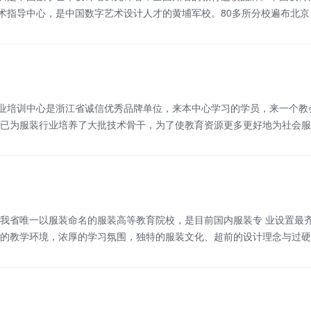
术指导中心，是中国数字艺术设计人才的黄埔军校。80多所分校遍布北
学方法，成为业内准则。10年积淀，10年创兴，兴元设计只为学员提供专
培训中心是浙江省诚信优秀品牌单位，来本中心学习的学员，来一个教
我们已为服装行业培养了大批技术骨干，为了使教育资源更多更好地为社会
装CAD打版，服装CAD设计应用技术，时装绘画艺术设计，服装跟单，
是我省唯一以服装命名的服装高等教育院校，是目前国内服装专 业设置最
美的教学环境，浓厚的学习氛围，独特的服装文化、超前的设计理念与过硬的
齐全。开设服装艺术设计专业、服装工程专业的同时，建有服装研发中心、
、河南东华时装