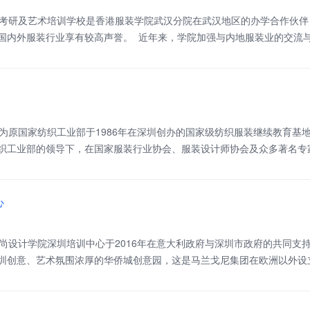
考研及艺术培训学校是香港服装学院武汉分院在武汉地区的办学合作伙伴
国内外服装行业享有较高声誉。 近年来，学院加强与内地服装业的交流
、温州、东莞等地设有多所分校，并为国内服装业的发展培养了两万多名
在服装公司担任生产厂长、营销经理，
为原国家纺织工业部于1986年在深圳创办的国家级纺织服装继续教育基地
织工业部的领导下，在国家服装行业协会、服装设计师协会及众多著名专
是广东地区培养了大量的服装营销管理人员和设计师，成为广东一流的服
心
尚设计学院深圳培训中心于2016年在意大利政府与深圳市政府的共同支
圳创意、艺术氛围浓厚的华侨城创意园，这是马兰戈尼集团在欧洲以外设
深圳培训中心针对零基础爱好者、圈内在职人士和企业团队的不同需求开
的在职人士，还是立意提升员工