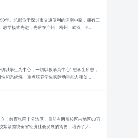
90年。总部位于深圳市交通便利的深南中路，拥有三
，教学模式先进，先后在广州、梅州、武汉、长沙等
、培训能力和综合能力最强的品牌服装培训机构。 目
切以学生为中心，一切以教学为中心”,想学生所想，
用性和系统性，重点培养学生实际动手能力和创新能
找到理想的工作和职业方向，学生水平的提升及超越
林立，教育氛围十分浓厚，目前有两所校区占地区80万
校紧紧围绕全省经济社会发展的需要，培养了大量的
我国最大的交通输纽，郑州也是中国中西部地区最大