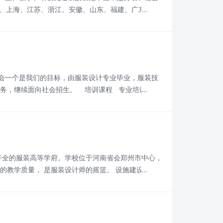
京、上海、江苏、浙江、安徽、山东、福建、广东等多
业权威、并富有创造力的设计培训。 教学理念 &n
会一个是我们的目标，由服装设计专业毕业，服装技
服务，继续面向社会招生。 培训课程 专业培训服装
立体裁剪等教学培训和自创服装品牌为
齐全的服装高等学府。学校位于河南省会郑州市中心，
教学质量， 是服装设计师的摇篮。 设施建设 河南
计算机辅助设计(CAD)工作室、立裁工作室、服装