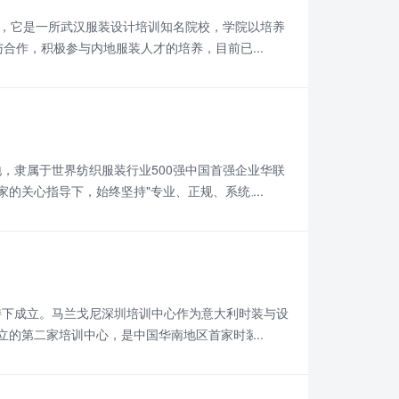
，它是一所武汉服装设计培训知名院校，学院以培养
与合作，积极参与内地服装人才的培养，目前已在深
实用型服装计师、服装营销与管理人才，有的已成为
，隶属于世界纺织服装行业500强中国首强企业华联
家的关心指导下，始终坚持"专业、正规、系统、实
装设计培训教育机构，是广东服装设计学校的首选。
持下成立。马兰戈尼深圳培训中心作为意大利时装与设
立的第二家培训中心，是中国华南地区首家时装与设
设系列培训课程。无论你是没有任何相关学习经历的初