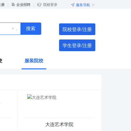
注册
|
企业招聘
|
院校登录
服务导航




院校登录/注册
搜索

学生登录/注册
使
服装院校
大连艺术学院