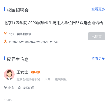
院、商学院、信息工程学院）、2个系（外语系、造型艺术系）、2
校园招聘会
查看更多
个教学部（思想政治理论课教学部、基础教学部）、1个教学中心
（计算机信息中心）及国际学院、继续教育学院和研究生部。有21
个本科专业，8个一级学科硕士授权点、17个二级学科硕士授权点，
北京服装学院 2020届毕业生与用人单位网络双选会邀请函
1个硕士专业学位授权点，1个第二学士学位点、4个双学位专业点。
有3个北京市重点建设一级学科, 1个北京市重点建设二级学科和4个
北京 · 网络招聘会
已结束
市级科研机构（服装材料研究开发与评价北京市重点实验室、数字
2020-03-26 00:00-2020-03-30 23:59
与交互媒体北京市重点实验室、首都服饰文化与服装产业研究基
地、服装北京市技术转移中心、）。有全国“十佳”特色博物馆之一的
民族服饰博物馆。
应届生信息
查看更多
学校坚持以本科教育为主，积极发展研究生、留学生和继续教育，
形成了以本科为主的多层次办学格局。尤其自2007年教育部实施高
王女士
6K-8K
等教育“质量工程”以来，学校以“质量工程”为契机，坚持科学发展
北京金都服装学院
大专
服装制版
观，不断深入教育教学改革，通过科学规划、精心组织，扎实推
进，各项工程均取得了标志性成果，使我校的综合办学实力和社会
北京
版师助理
影响力得到进一步的提升：目前拥有国家级特色专业建设点4个——
艺术设计专业、服装设计与工程、高分子材料与工程、轻化工程；
08-05
北京市级特色专业建设点6个——艺术设计、服装设计与工程、高分