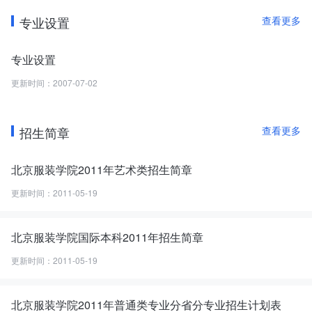
子材料与工程、工业设计专业、表演、轻化工程；北京市级精品课
程5门——《服装设计学》、《中国服装史》、《数码设计基础》、
专业设置
查看更多
《成衣纸样与工艺》、《服装画技法》；北京高等教育精品教材6部
——《服装艺术设计》和《服装纸样设计原理与技术(男装／女装)》
专业设置
等；国家级优秀教学团队1个——“纺织材料与纺织品设计艺工结合
更新时间：2007-07-02
教学团队”；北京市级优秀教学团队4个——“纺织材料与纺织品设计
艺工结合教学团队”、“服装设计与营销管理教学团队”、“计算机公共
课教学团队”和“国际经济与贸易教学团队”；北京市教学名师3人；北
招生简章
查看更多
京市级实验教学示范中心2个——“服装材料与工程实验教学示范中
心”和“服装服饰实验教学示范中心”；国家级人才培养模式创新实验
区1个——“艺工融合应用型现代服装高级人才培养模式创新实验
北京服装学院2011年艺术类招生简章
区”；北京高等学校市级校外人才培养基地2个——“北服•爱慕服装专
更新时间：2011-05-19
业校外人才培养基地”和“北服•新百丽校外人才培养基地”；学校还承
担了教育部“新世纪高等教育教学改革工程”项目、教育部英语教学改
革项目、北京市级教改立项多项，多次获得国家级、省部级以及北
北京服装学院国际本科2011年招生简章
京市级优秀教学成果奖等奖项。此外，我校教师承担国家级规划教
更新时间：2011-05-19
材19部。其中，《服装工业制板》等一批特色教材多次印刷，被国
内其它院校同类专业广泛选用。
学校积极为经济和社会发展服务。“十一五”以来，承担国家、省部级
北京服装学院2011年普通类专业分省分专业招生计划表