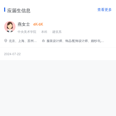
部、史论部、设计艺术教学综合实验平台等构成的教学体系，实验
应届生信息
查看更多
平台下设木工艺间、金属加工工作间、模型工作间、材料工作间、
首饰工作间、服装工作间、电脑及信息技术室等实验场所，同时还
设有设计文化与政策研究所、图书资料室等研究和教学服务设施。
燕女士
4K-6K
为进一步促进教学与社会的结合， 经由北京市奥组委批复，2003年
中央美术学院
本科
建筑系
正式成立了“中央美术学院奥运艺术研究中心”。
北京、上海、苏州、广州、深圳
服装设计师、饰品/配饰设计师、婚纱/礼服设计师、店面/空间设计师、色彩搭配设计师
设计学院发挥学院优势，坚持面向世界，搭建国际学术合作与交流
平台。近年来，学院先后同美、澳、日、英、德、法、意、俄、韩
以及台湾、香港等20个国家和地区的几十所大学、科研院所建立了
2024-07-22
学术交流关系；邀请了几十名外籍专家来校进行课程交流、合作科
研和举办讲座。聘请国际著名设计师、教育家、国内资深专家、学
者为名誉教授、兼职教授和课程教授；先后选派教师多人（次）出
国进修、讲学和科研合作，促进了学院学术水平的提高。
设计学院现有艺术设计学士学位, 设计艺术学硕士学位及设计艺术学
博士学位授予权，是一个教学层次齐备的设计艺术高等教育机构。
本科专业为艺术设计与摄影专业。在艺术设计本科专业之下，设有
五个专业方向：视觉传达设计、工业设计、数码媒体、时装艺术和
首饰设计。在设计艺术学专业硕士学位点招收设计艺术及设计史论