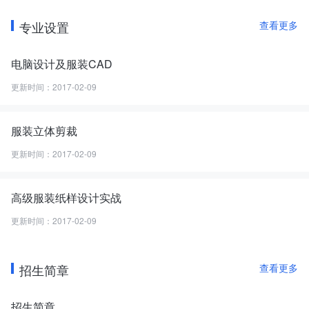
专业设置
查看更多
电脑设计及服装CAD
更新时间：2017-02-09
服装立体剪裁
更新时间：2017-02-09
高级服装纸样设计实战
学校荣誉
学院自成立以来，充分发挥自身的优势，不断得到省市教育行政部
更新时间：2017-02-09
门、新闻媒体、社会百姓的表彰与好评。
先后被评为"深圳市百万市民心中的诚信企业"、"深圳市教育系统先
进单位"、"广东省先进民间组织"、"全民终身学习活动优秀组织
招生简章
查看更多
奖"、"知名品牌.优质服务奖"、"深圳品牌培训机构评比--最值得信赖
奖"、2008年深圳教育行业风云榜--"最具影响力教育品牌"和"中国纺
招生简章